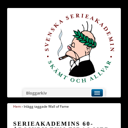
Bloggarkiv
Hem
›
Inlägg taggade Wall of Fame
SERIEAKADEMINS 60-