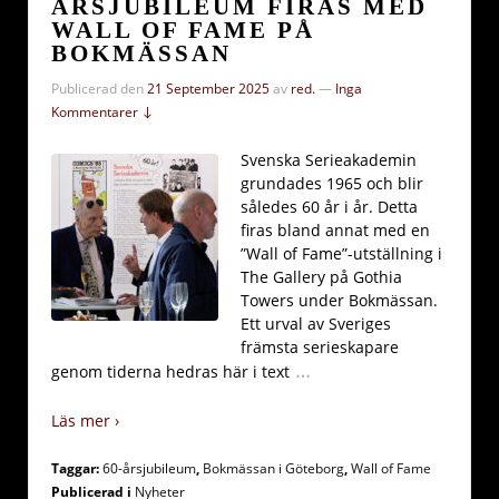
ÅRSJUBILEUM FIRAS MED
WALL OF FAME PÅ
BOKMÄSSAN
Publicerad den
21 September 2025
av
red.
—
Inga
Kommentarer ↓
Svenska Serieakademin
grundades 1965 och blir
således 60 år i år. Detta
firas bland annat med en
”Wall of Fame”-utställning i
The Gallery på Gothia
Towers under Bokmässan.
Ett urval av Sveriges
främsta serieskapare
…
genom tiderna hedras här i text
Läs mer ›
Taggar:
60-årsjubileum
,
Bokmässan i Göteborg
,
Wall of Fame
Publicerad i
Nyheter