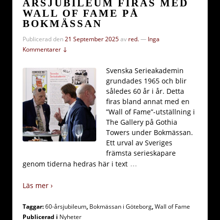
ÅRSJUBILEUM FIRAS MED
WALL OF FAME PÅ
BOKMÄSSAN
Publicerad den
21 September 2025
av
red.
—
Inga
Kommentarer ↓
Svenska Serieakademin
grundades 1965 och blir
således 60 år i år. Detta
firas bland annat med en
”Wall of Fame”-utställning i
The Gallery på Gothia
Towers under Bokmässan.
Ett urval av Sveriges
främsta serieskapare
…
genom tiderna hedras här i text
Läs mer ›
Taggar:
60-årsjubileum
,
Bokmässan i Göteborg
,
Wall of Fame
Publicerad i
Nyheter