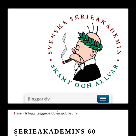
Bloggarkiv
Hem
›
Inlägg taggade 60-årsjubileum
SERIEAKADEMINS 60-