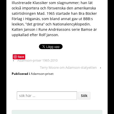
Illustrerade Klassiker som slagnummer; han lät
också importera och försvenska den amerikanska
satirtidningen Mad. 1965 startade han Bra Böcker
Förlag i Höganäs, som bland annat gav ut BBB:s
lexikon, ”det gröna” och Nationalencyklopedin.
Katten Janson i Rune Andréassons serie Bamse är
uppkallad efter Rolf Janson.
Save
‹
Adamson-priser 1965-2010
Terry Moore om Adamson-statyetten
›
Publicerad i
Adamson-priset