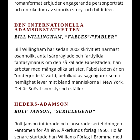
romanformat erbjuder engagerande personporträtt
och en rikedom av sinnrika story- och bildidéer.
DEN INTERNATIONELLA
ADAMSONSTATYETTEN
BILL WILLINGHAM, ”FABLES”/”FABLER”
Bill Willingham har sedan 2002 skrivit ett närmast
osannolikt antal särpräglade och fartfyllda
fantasymanus om den så kallade Fabelstaden; han
arbetar med många olika artister. Fabelstaden är en
”underjordisk” värld, befolkad av sagofigurer som i
hemlighet lever mitt bland människorna i New York.
Det är Snövit som styr och ställer..
HEDERS-ADAMSON
ROLF JANSON, ”SERIELEGEND”
Rolf Janson initierade och lanserade serietidningen
Fantomen för Åhlén & Åkerlunds förlag 1950. Tio år
senare startade han Williams Förlag i Bromma med