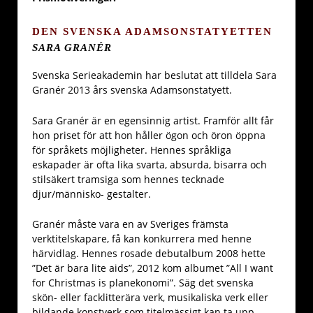
DEN SVENSKA ADAMSONSTATYETTEN
SARA GRANÉR
Svenska Serieakademin har beslutat att tilldela Sara
Granér 2013 års svenska Adamsonstatyett.
Sara Granér är en egensinnig artist. Framför allt får
hon priset för att hon håller ögon och öron öppna
för språkets möjligheter. Hennes språkliga
eskapader är ofta lika svarta, absurda, bisarra och
stilsäkert tramsiga som hennes tecknade
djur/människo- gestalter.
Granér måste vara en av Sveriges främsta
verktitelskapare, få kan konkurrera med henne
härvidlag. Hennes rosade debutalbum 2008 hette
”Det är bara lite aids”, 2012 kom albumet ”All I want
for Christmas is planekonomi”. Säg det svenska
skön- eller facklitterära verk, musikaliska verk eller
bildande konstverk som titelmässigt kan ta upp