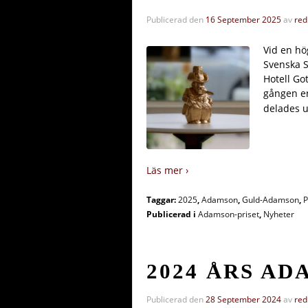
Publicerad den
16 September 2025
av
red
Vid en hö
Svenska S
Hotell Go
gången en
delades u
Läs mer ›
Taggar:
2025
,
Adamson
,
Guld-Adamson
,
P
Publicerad i
Adamson-priset
,
Nyheter
2024 ÅRS A
Publicerad den
28 September 2024
av
red