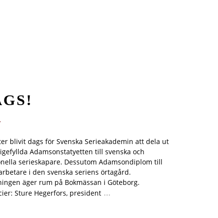
GS!
.
ter blivit dags för Svenska Serieakademin att dela ut
igefyllda Adamsonstatyetten till svenska och
onella serieskapare. Dessutom Adamsondiplom till
 arbetare i den svenska seriens örtagård.
ningen äger rum på Bokmässan i Göteborg.
…
ier: Sture Hegerfors, president