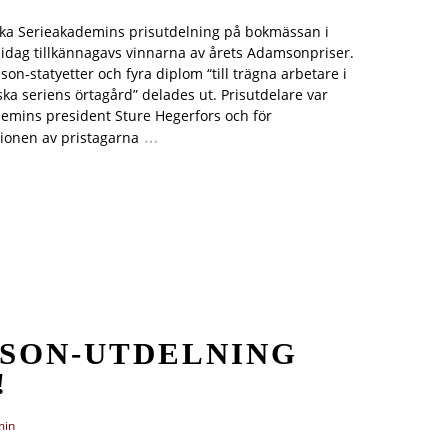
ka Serieakademins prisutdelning på bokmässan i
idag tillkännagavs vinnarna av årets Adamsonpriser.
on-statyetter och fyra diplom “till trägna arbetare i
ka seriens örtagård” delades ut. Prisutdelare var
emins president Sture Hegerfors och för
…
ionen av pristagarna
SON-UTDELNING
!
min