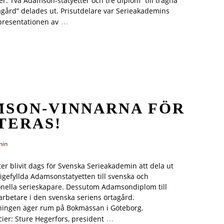
. Två Adamson-statyetter och tre diplom “till trägna
agård” delades ut. Prisutdelare var Serieakademins
…
presentationen av
MSON-VINNARNA FÖR
TERAS!
min
ter blivit dags för Svenska Serieakademin att dela ut
igefyllda Adamsonstatyetten till svenska och
onella serieskapare. Dessutom Adamsondiplom till
 arbetare i den svenska seriens örtagård.
ningen äger rum på Bokmässan i Göteborg.
…
ier: Sture Hegerfors, president