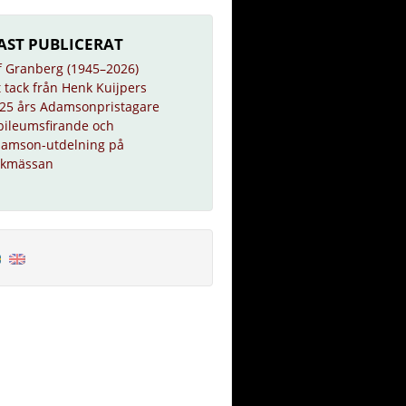
AST PUBLICERAT
f Granberg (1945–2026)
t tack från Henk Kuijpers
25 års Adamsonpristagare
bileumsfirande och
amson-utdelning på
kmässan