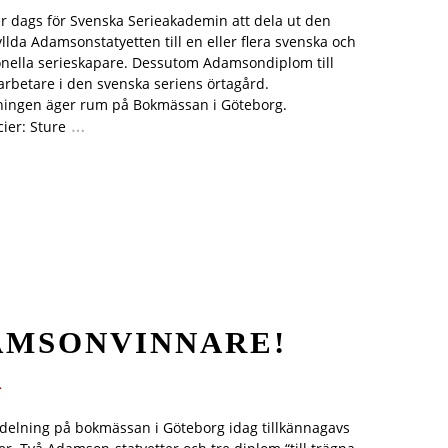
er dags för Svenska Serieakademin att dela ut den
yllda Adamsonstatyetten till en eller flera svenska och
onella serieskapare. Dessutom Adamsondiplom till
 arbetare i den svenska seriens örtagård.
ningen äger rum på Bokmässan i Göteborg.
…
ier: Sture
DAMSONVINNARE!
.
delning på bokmässan i Göteborg idag tillkännagavs