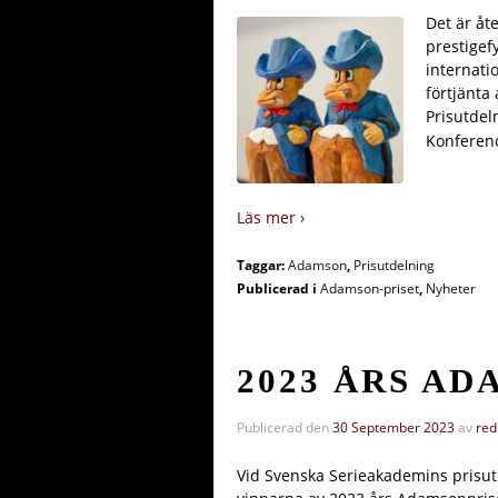
Det är åt
prestigef
internati
förtjänta
Prisutdel
Konferenc
Läs mer ›
Taggar:
Adamson
,
Prisutdelning
Publicerad i
Adamson-priset
,
Nyheter
2023 ÅRS A
Publicerad den
30 September 2023
av
red
Vid Svenska Serieakademins prisut