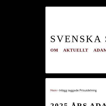
SVENSKA
OM
AKTUELLT
ADAM
Hem
›
Inlägg taggade Prisutdelning
2025 ÅRS A