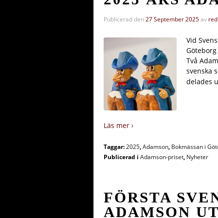
Publicerad den
27 September 2025
av
red
Vid Svens
Göteborg 
Två Adams
svenska s
delades 
Läs mer ›
Taggar:
2025
,
Adamson
,
Bokmässan i Göt
Publicerad i
Adamson-priset
,
Nyheter
FÖRSTA SVE
ADAMSON U