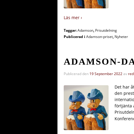
Läs mer ›
Taggar:
Adamson
,
Prisutdelning
Publicerad i
Adamson-priset
,
Nyheter
ADAMSON-DA
Publicerad den
19 September 2022
av
red
Det har å
den prest
internati
förtjänta
Prisutdel
Konferenc