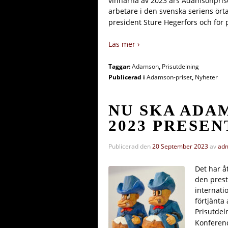
vinnarna av 2023 års Adamsonpriser
arbetare i den svenska seriens ört
president Sture Hegerfors och för 
Läs mer ›
Taggar:
Adamson
,
Prisutdelning
Publicerad i
Adamson-priset
,
Nyheter
NU SKA ADA
2023 PRESEN
Publicerad den
20 September 2023
av
ad
Det har å
den prest
internati
förtjänta
Prisutdel
Konferenc