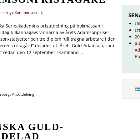
.
—
Inga Kommentarer ↓
SEN
Ul
ka Serieakademins prisutdelning på bokmässan i
Et
idag tillkännagavs vinnarna av årets Adamsonpriser.
20
on-statyetter och tre diplom “till trägna arbetare i den
Ju
eriens örtagård” delades ut. Årets Guld-Adamson, som
Ad
…
ut redan den 12 september i samband
Bo
eborg
,
Prisutdelning
NSKA GULD-
TDELAD