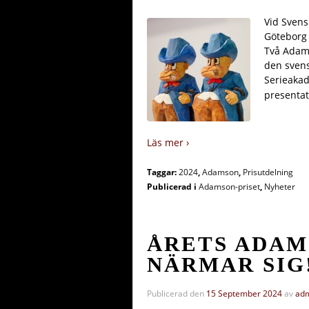
Vid Svens
Göteborg 
Två Adams
den svens
Serieakad
presentat
Läs mer ›
Taggar:
2024
,
Adamson
,
Prisutdelning
Publicerad i
Adamson-priset
,
Nyheter
ÅRETS ADAM
NÄRMAR SIG
Publicerad den
15 September 2024
av
ad