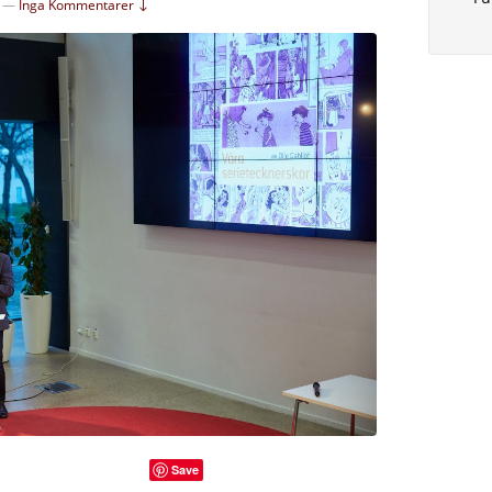
—
Inga Kommentarer ↓
Save