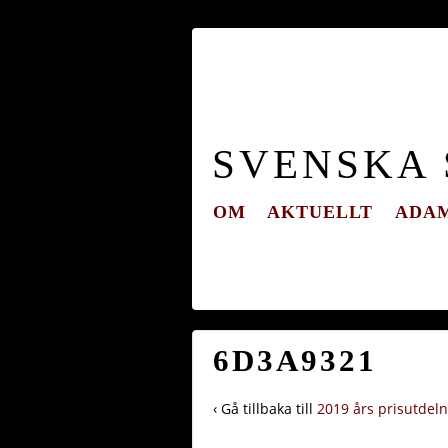
SVENSKA
OM
AKTUELLT
ADAM
6D3A9321
‹ Gå tillbaka till
2019 års prisutdel