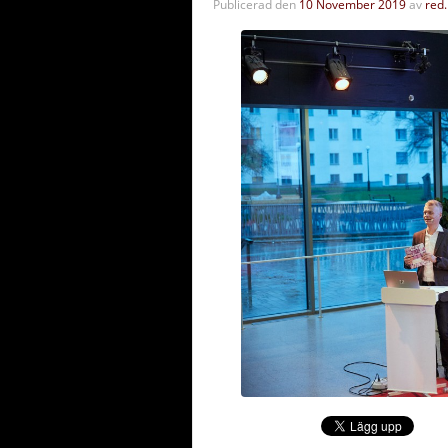
Publicerad den
10 November 2019
av
red.