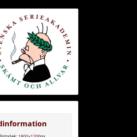
ldinformation
llstorlek:
1800×1200
px