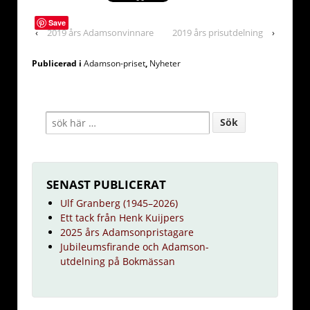
Save
‹
2019 års Adamsonvinnare
2019 års prisutdelning
›
Publicerad i
Adamson-priset
,
Nyheter
SENAST PUBLICERAT
Ulf Granberg (1945–2026)
Ett tack från Henk Kuijpers
2025 års Adamsonpristagare
Jubileumsfirande och Adamson-
utdelning på Bokmässan