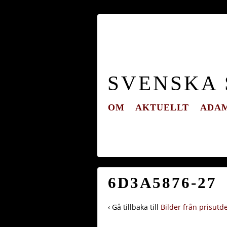
SVENSKA
OM
AKTUELLT
ADAM
6D3A5876-27
‹ Gå tillbaka till
Bilder från prisutd