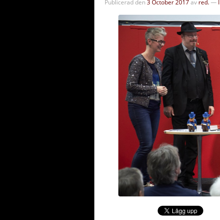
Publicerad den
3 October 2017
av
red.
—