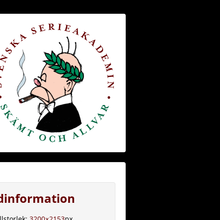
ldinformation
llstorlek:
3200×2153
px