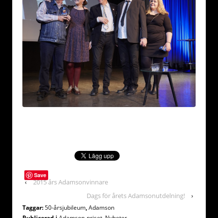
Save
‹
2015 års Adamsonvinnare
Dags för årets Adamsonutdelning!
›
Taggar:
50-årsjubileum
,
Adamson
Publicerad i
Adamson-priset
,
Nyheter