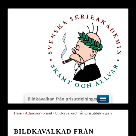
Bildkavalkad från prisutdelningen
Hem
›
Adamson-priset
›
Bildkavalkad från prisutdelningen
BILDKAVALKAD FRÅN