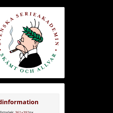
ldinformation
llstorlek:
361×392
px