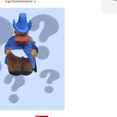
.
—
Inga Kommentarer ↓