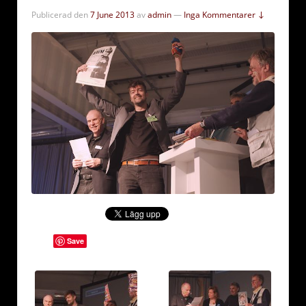
Publicerad den
7 June 2013
av
admin
—
Inga Kommentarer ↓
Save