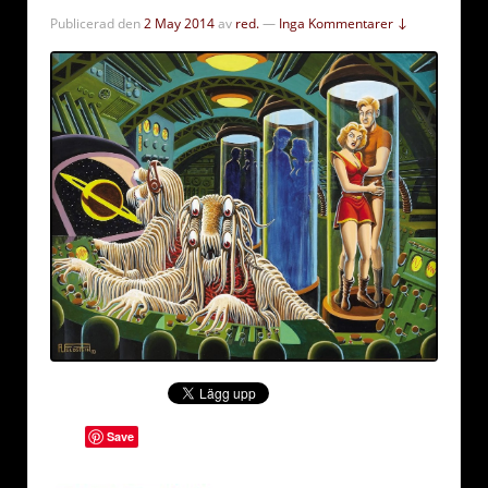
Publicerad den
2 May 2014
av
red.
—
Inga Kommentarer ↓
Save