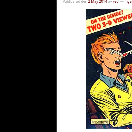
Publicerad den
2 May 2014
av
red.
—
Ing