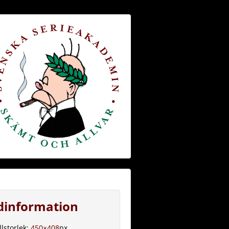
ldinformation
llstorlek:
450×408
px