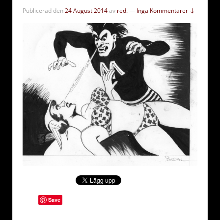
Publicerad den
24 August 2014
av
red.
—
Inga Kommentarer ↓
Save