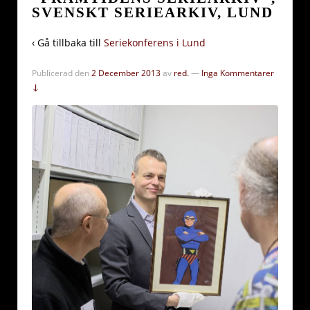
SVENSKT SERIEARKIV, LUND
‹ Gå tillbaka till
Seriekonferens i Lund
Publicerad den
2 December 2013
av
red.
—
Inga Kommentarer
↓