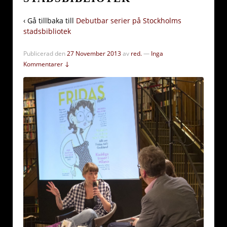
‹ Gå tillbaka till
Debutbar serier på Stockholms
stadsbibliotek
Publicerad den
27 November 2013
av
red.
—
Inga
Kommentarer ↓