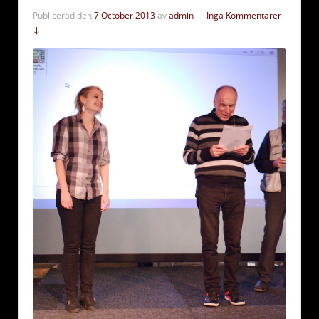
Publicerad den
7 October 2013
av
admin
—
Inga Kommentarer
↓