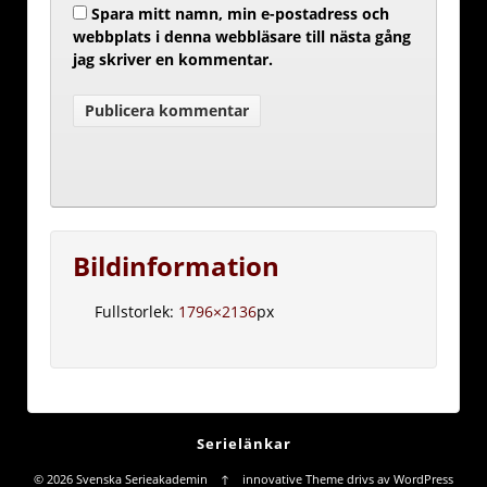
Spara mitt namn, min e-postadress och
webbplats i denna webbläsare till nästa gång
jag skriver en kommentar.
Bildinformation
Fullstorlek:
1796×2136
px
Serielänkar
© 2026
Svenska Serieakademin
↑
innovative Theme
drivs av
WordPress