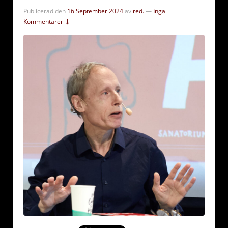
Publicerad den
16 September 2024
av
red.
—
Inga
Kommentarer ↓